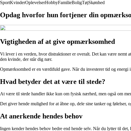
Sport
Kvinder
Oplevelser
Hobby
Familie
Bolig
Tøj
Skønhed
Opdag hvorfor hun fortjener din opmærks
Vigtigheden af at give opmærksomhed
Vi lever i en verden, hvor distraktioner er overalt. Det kan være nemt 
den kvinde, der står dig nær.
Opmærksomhed er en værdifuld gave. Når du investerer tid og energi i a
Hvad betyder det at være til stede?
At være til stede handler ikke kun om fysisk nærhed, men også om menta
Det giver hende mulighed for at åbne op, dele sine tanker og følelser, og
At anerkende hendes behov
Ingen kender hendes behov bedre end hende selv. Når du lytter til det