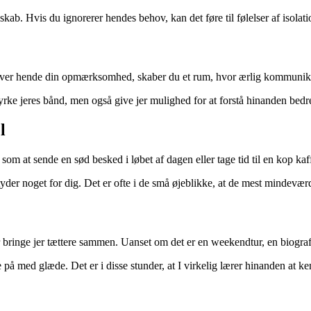
lskab. Hvis du ignorerer hendes behov, kan det føre til følelser af isolati
giver hende din opmærksomhed, skaber du et rum, hvor ærlig kommunik
styrke jeres bånd, men også give jer mulighed for at forstå hinanden bedr
l
 som at sende en sød besked i løbet af dagen eller tage tid til en kop k
yder noget for dig. Det er ofte i de små øjeblikke, at de mest mindevæ
bringe jer tættere sammen. Uanset om det er en weekendtur, en biograftu
å med glæde. Det er i disse stunder, at I virkelig lærer hinanden at ke