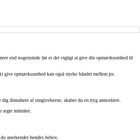
 mere end nogensinde før er det vigtigt at give din opmærksomhed til
r. At give opmærksomhed kan også styrke båndet mellem jer.
e dig distrahere af omgivelserne, skaber du en tryg atmosfære.
r ægte intimitet.
at du anerkender hendes behov.