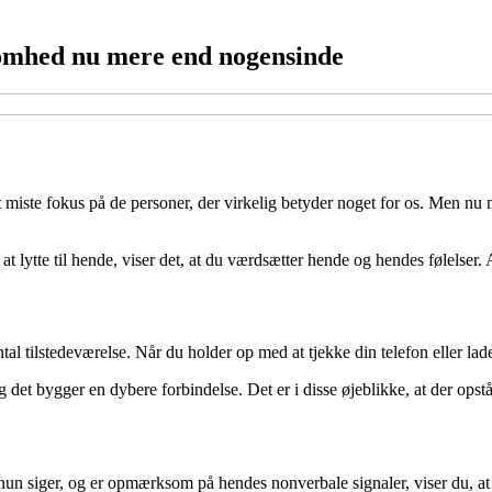
omhed nu mere end nogensinde
at miste fokus på de personer, der virkelig betyder noget for os. Men nu
t lytte til hende, viser det, at du værdsætter hende og hendes følelse
l tilstedeværelse. Når du holder op med at tjekke din telefon eller lad
 det bygger en dybere forbindelse. Det er i disse øjeblikke, at der opstå
, hun siger, og er opmærksom på hendes nonverbale signaler, viser du, 