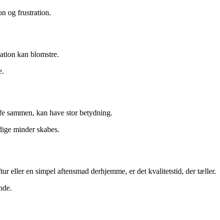
on og frustration.
ation kan blomstre.
e.
affe sammen, kan have stor betydning.
rdige minder skabes.
r eller en simpel aftensmad derhjemme, er det kvalitetstid, der tæller.
nde.