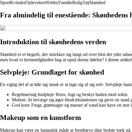
Sport
Kvinder
Oplevelser
Hobby
Familie
Bolig
Tøj
Skønhed
Fra almindelig til enestående: Skønhedens
Introduktion til skønhedens verden
Skønhed er et begreb, der strækker sig langt ud over blot det ydre udse
men hvad er hemmeligheden bag at opnå denne følelse? I denne artikel vil
Selvpleje: Grundlaget for skønhed
En vigtig del af at føle sig smuk er at tage sig af sig selv. Selvpleje
Regelmæssig hudpleje: Rens, fugt og beskyt huden mod solen.
Motion: At bevæge sig øger blodcirkulationen og giver en sund 
God kost: Frugt, grøntsager og masser af vand kan have en stor 
Makeup som en kunstform
Makeup kan være en fantastisk måde at fremhæve dine bedste træk på. De