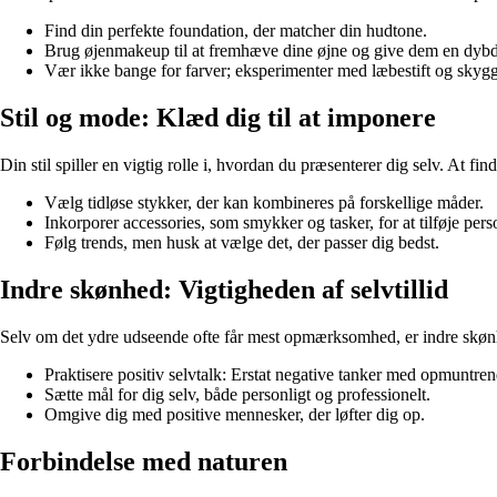
Find din perfekte foundation, der matcher din hudtone.
Brug øjenmakeup til at fremhæve dine øjne og give dem en dybd
Vær ikke bange for farver; eksperimenter med læbestift og skygge
Stil og mode: Klæd dig til at imponere
Din stil spiller en vigtig rolle i, hvordan du præsenterer dig selv. At fi
Vælg tidløse stykker, der kan kombineres på forskellige måder.
Inkorporer accessories, som smykker og tasker, for at tilføje person
Følg trends, men husk at vælge det, der passer dig bedst.
Indre skønhed: Vigtigheden af selvtillid
Selv om det ydre udseende ofte får mest opmærksomhed, er indre skønhed 
Praktisere positiv selvtalk: Erstat negative tanker med opmuntre
Sætte mål for dig selv, både personligt og professionelt.
Omgive dig med positive mennesker, der løfter dig op.
Forbindelse med naturen