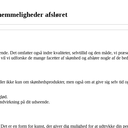
 hemmeligheder afsløret
ende. Det omfatter også indre kvaliteter, selvtillid og den måde, vi pr
 vi udforske de mange facetter af skønhed og afsløre nogle af de bedste 
 handler ikke kun om skønhedsprodukter, men også om at give sig selv tid
glød.
indvirkning på dit udseende.
t er en form for kunst, der giver dig mulighed for at udtrykke din per