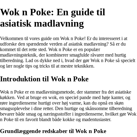
Wok n Poke: En guide til
asiatisk madlavning
Velkommen til vores guide om Wok n Poke! Er du interesseret i at
udforske den spændende verden af asiatisk madlavning? Så er du
kommet til det rette sted. Wok n Poke er en populær
madlavningsteknik, der kombinerer smagfulde råvarer med hurtig
tilberedning. Lad os dykke ned i, hvad der gør Wok n Poke så specielt
og lær nogle tips og tricks til at mestre teknikken.
Introduktion til Wok n Poke
Wok n Poke er en madlavningsmetode, der stammer fra det asiatiske
køkken. Ved at bruge en wok, en speciel pande med høje kanter, og
røre ingredienserne hurtigt over høj varme, kan du opnå en skøn
smagsoplevelse i dine retter. Den hurtige og skånsomme tilberedning
bevarer både smag og næringsstoffer i ingredienserne, hvilket gør Wok
n Poke til en favorit blandt både kokke og madentusiaster.
Grundlæggende redskaber til Wok n Poke