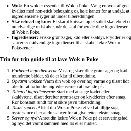
Wok:
En wok er essentiel til Wok n Poke. Vælg en wok af god
kvalitet med non-stick belægning og høje kanter for at undgå, at
ingredienserne ryger ud under tilberedningen.
Skærebræt og kniv:
Et skarpt knivsæt og et solidt skærebræt er
uundværlige redskaber, når du skal forberede dine ingredienser
til Wok n Poke.
Ingredienser:
Friske grøntsager, kød eller skaldyr, krydderier og
saucer er nødvendige ingredienser til at skabe lækre Wok n
Poke-retter.
Trin for trin guide til at lave Wok n Poke
Forbered ingredienserne:
Vask og skær dine grøntsager og kød i
mundrette bidder, så de er klar til tilberedning.
Opvarm wokken:
Varm din wok op over høj varme og tilsæt lidt
olie for at forhindre ingredienserne i at brænde på.
Tilbered ingredienserne:
Start med at stege kødet eller
skaldyrene, tilsæt derefter grøntsager og krydderier efter smag.
Rør konstant rundt for at sikre jævn tilberedning.
Tilsæt saucer:
Afslut din Wok n Poke-ret ved at tilføje soja,
oystersauce eller andre saucer for at give retten ekstra smag.
Server og nyd:
Anret din lækre Wok n Poke på et serveringsfad
og nyd det varmt sammen med ris eller nudler.