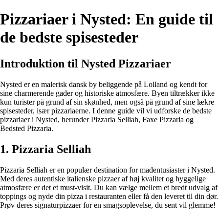
Pizzariaer i Nysted: En guide til
de bedste spisesteder
Introduktion til Nysted Pizzariaer
Nysted er en malerisk dansk by beliggende på Lolland og kendt for
sine charmerende gader og historiske atmosfære. Byen tiltrækker ikke
kun turister på grund af sin skønhed, men også på grund af sine lækre
spisesteder, især pizzariaerne. I denne guide vil vi udforske de bedste
pizzariaer i Nysted, herunder Pizzaria Selliah, Faxe Pizzaria og
Bedsted Pizzaria.
1. Pizzaria Selliah
Pizzaria Selliah er en populær destination for madentusiaster i Nysted.
Med deres autentiske italienske pizzaer af høj kvalitet og hyggelige
atmosfære er det et must-visit. Du kan vælge mellem et bredt udvalg af
toppings og nyde din pizza i restauranten eller få den leveret til din dør.
Prøv deres signaturpizzaer for en smagsoplevelse, du sent vil glemme!