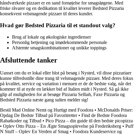
håndværkede pizzaer er en sand fornøjelse for smagsløgene. Med
friske råvarer og en dedikation til kvalitet leverer Bedsted Pizzaria
konsekvent velsmagende pizzaer til deres kunder.
Hvad gør Bedsted Pizzaria til et standout valg?
Brug af lokale og økologiske ingredienser
Personlig betjening og imødekommende personale
Afstemte smagskombinationer og unikke toppings
Afsluttende tanker
Uanset om du er lokal eller blot på besøg i Nysted, vil disse pizzariaer
kunne tilfredsstille dine trang til velsmagende pizzaer. Med deres fokus
på kvalitet, service og variation i menuen er de de bedste valg, når det
kommer til at nyde en lækker bid af Italien midt i Nysted. Så gå ikke
glip af muligheden for at besøge Pizzaria Selliah, Faxe Pizzaria og
Bedsted Pizzaria næste gang sulten melder sig!
Bestil Mad Online Nemt og Hurtigt med Foodora
•
McDonalds Priser:
Opdag De Bedste Tilbud på Favoritretter
•
Find de Bedste Foodora
Rabatkoder og Tilbud
•
Pico Pizza – din guide til den bedste picopizza
•
Oplev Otto Pizza – En Ægte Smagsoplevelse på Frederiksberg
•
Puff
N Stuff – Oplev En Verden af Smag
•
Foodora Kundeservice og