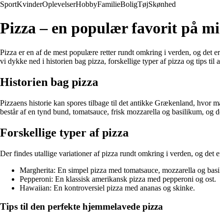
Sport
Kvinder
Oplevelser
Hobby
Familie
Bolig
Tøj
Skønhed
Pizza – en populær favorit på m
Pizza er en af de mest populære retter rundt omkring i verden, og det er
vi dykke ned i historien bag pizza, forskellige typer af pizza og tips ti
Historien bag pizza
Pizzaens historie kan spores tilbage til det antikke Grækenland, hvor 
består af en tynd bund, tomatsauce, frisk mozzarella og basilikum, og de
Forskellige typer af pizza
Der findes utallige variationer af pizza rundt omkring i verden, og det
Margherita: En simpel pizza med tomatsauce, mozzarella og basi
Pepperoni: En klassisk amerikansk pizza med pepperoni og ost.
Hawaiian: En kontroversiel pizza med ananas og skinke.
Tips til den perfekte hjemmelavede pizza