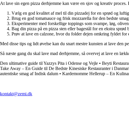
At lave sin egen pizza derhjemme kan være en sjov og kreativ proces. H
Vælg en god kvalitet af mel til din pizzadej for en sprød og lufti
Brug en god tomatsauce og frisk mozzarella for den bedste smag
Eksperimenter med forskellige toppings som svampe, løg, oliven o
Bag din pizza på en pizza sten eller bagestål for en ekstra sprød 
Prøv at lave en calzone, hvor du folder dejen omkring fyldet for 
Med disse tips og lidt øvelse kan du snart mestre kunsten at lave den p
Så næste gang du skal lave mad derhjemme, så overvej at lave en lækker
Den ultimative guide til Yazzys Pita i Odense og Vejle
•
Beyti Restaura
Take Away – En Guide til De Bedste Kinesiske Restauranter i Danma
autentiske smag af Indisk dalum
•
Kardemomme Hellerup – En Kulinar
kontakt@zemi.dk