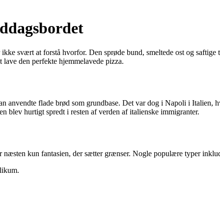
iddagsbordet
 ikke svært at forstå hvorfor. Den sprøde bund, smeltede ost og saftige t
l at lave den perfekte hjemmelavede pizza.
man anvendte flade brød som grundbase. Det var dog i Napoli i Italien, 
n blev hurtigt spredt i resten af verden af italienske immigranter.
 er næsten kun fantasien, der sætter grænser. Nogle populære typer inklu
likum.