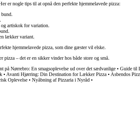
er er nogle tips til at opnå den perfekte hjemmelavede pizza:
g bund.
.
g artiskok for variation.
bund.
en lækker variant.
erfekte hjemmelavede pizza, som dine gæster vil elske.
 pizza – det er en sikker vinder hos både store og små.
nt på Nørrebro: En smagsoplevelse ud over det sædvanlige
•
Guide til
rk
•
Avanti Hjørring: Din Destination for Lækker Pizza
•
Asbendos Pizza
isk Oplevelse
•
Nyåbning af Pizzaria i Nyråd
•