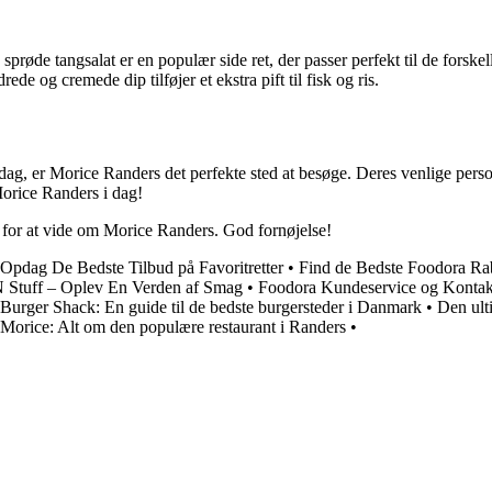
sprøde tangsalat er en populær side ret, der passer perfekt til de fors
e og cremede dip tilføjer et ekstra pift til fisk og ris.
ddag, er Morice Randers det perfekte sted at besøge. Deres venlige per
Morice Randers i dag!
rug for at vide om Morice Randers. God fornøjelse!
Opdag De Bedste Tilbud på Favoritretter
•
Find de Bedste Foodora Ra
N Stuff – Oplev En Verden af Smag
•
Foodora Kundeservice og Kontak
Burger Shack: En guide til de bedste burgersteder i Danmark
•
Den ult
Morice: Alt om den populære restaurant i Randers
•