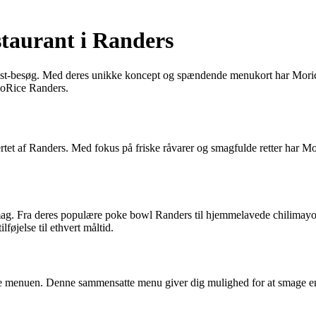
staurant i Randers
must-besøg. Med deres unikke koncept og spændende menukort har Morice
MoRice Randers.
t af Randers. Med fokus på friske råvarer og smagfulde retter har Moric
 smag. Fra deres populære poke bowl Randers til hjemmelavede chilimayo 
føjelse til ethvert måltid.
ice menuen. Denne sammensatte menu giver dig mulighed for at smage en