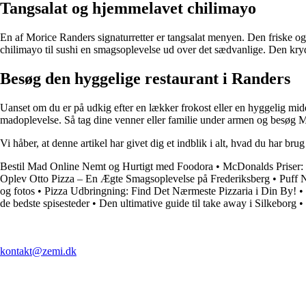
Tangsalat og hjemmelavet chilimayo
En af Morice Randers signaturretter er tangsalat menyen. Den friske og 
chilimayo til sushi en smagsoplevelse ud over det sædvanlige. Den krydred
Besøg den hyggelige restaurant i Randers
Uanset om du er på udkig efter en lækker frokost eller en hyggelig mi
madoplevelse. Så tag dine venner eller familie under armen og besøg 
Vi håber, at denne artikel har givet dig et indblik i alt, hvad du har b
Bestil Mad Online Nemt og Hurtigt med Foodora
•
McDonalds Priser: 
Oplev Otto Pizza – En Ægte Smagsoplevelse på Frederiksberg
•
Puff 
og fotos
•
Pizza Udbringning: Find Det Nærmeste Pizzaria i Din By!
•
de bedste spisesteder
•
Den ultimative guide til take away i Silkeborg
•
kontakt@zemi.dk