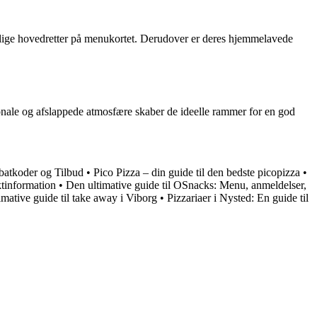
kellige hovedretter på menukortet. Derudover er deres hjemmelavede
sonale og afslappede atmosfære skaber de ideelle rammer for en god
batkoder og Tilbud
•
Pico Pizza – din guide til den bedste picopizza
•
tinformation
•
Den ultimative guide til OSnacks: Menu, anmeldelser,
imative guide til take away i Viborg
•
Pizzariaer i Nysted: En guide til