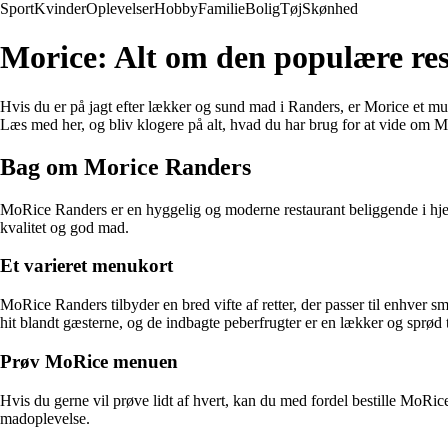
Sport
Kvinder
Oplevelser
Hobby
Familie
Bolig
Tøj
Skønhed
Morice: Alt om den populære re
Hvis du er på jagt efter lækker og sund mad i Randers, er Morice et 
Læs med her, og bliv klogere på alt, hvad du har brug for at vide om 
Bag om Morice Randers
MoRice Randers er en hyggelig og moderne restaurant beliggende i hjerte
kvalitet og god mad.
Et varieret menukort
MoRice Randers tilbyder en bred vifte af retter, der passer til enhver
hit blandt gæsterne, og de indbagte peberfrugter er en lækker og sprød til
Prøv MoRice menuen
Hvis du gerne vil prøve lidt af hvert, kan du med fordel bestille MoR
madoplevelse.