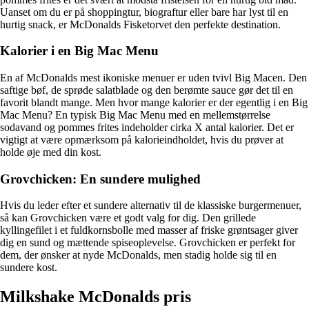
Uanset om du er på shoppingtur, biograftur eller bare har lyst til en
hurtig snack, er McDonalds Fisketorvet den perfekte destination.
Kalorier i en Big Mac Menu
En af McDonalds mest ikoniske menuer er uden tvivl Big Macen. Den
saftige bøf, de sprøde salatblade og den berømte sauce gør det til en
favorit blandt mange. Men hvor mange kalorier er der egentlig i en Big
Mac Menu? En typisk Big Mac Menu med en mellemstørrelse
sodavand og pommes frites indeholder cirka X antal kalorier. Det er
vigtigt at være opmærksom på kalorieindholdet, hvis du prøver at
holde øje med din kost.
Grovchicken: En sundere mulighed
Hvis du leder efter et sundere alternativ til de klassiske burgermenuer,
så kan Grovchicken være et godt valg for dig. Den grillede
kyllingefilet i et fuldkornsbolle med masser af friske grøntsager giver
dig en sund og mættende spiseoplevelse. Grovchicken er perfekt for
dem, der ønsker at nyde McDonalds, men stadig holde sig til en
sundere kost.
Milkshake McDonalds pris