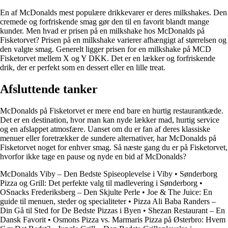
En af McDonalds mest populære drikkevarer er deres milkshakes. Den
cremede og forfriskende smag gør den til en favorit blandt mange
kunder. Men hvad er prisen på en milkshake hos McDonalds på
Fisketorvet? Prisen på en milkshake varierer afhængigt af størrelsen og
den valgte smag. Generelt ligger prisen for en milkshake på MCD
Fisketorvet mellem X og Y DKK. Det er en lækker og forfriskende
drik, der er perfekt som en dessert eller en lille treat.
Afsluttende tanker
McDonalds på Fisketorvet er mere end bare en hurtig restaurantkæde.
Det er en destination, hvor man kan nyde lækker mad, hurtig service
og en afslappet atmosfære. Uanset om du er fan af deres klassiske
menuer eller foretrækker de sundere alternativer, har McDonalds på
Fisketorvet noget for enhver smag. Så næste gang du er på Fisketorvet,
hvorfor ikke tage en pause og nyde en bid af McDonalds?
McDonalds Viby – Den Bedste Spiseoplevelse i Viby
•
Sønderborg
Pizza og Grill: Det perfekte valg til madlevering i Sønderborg
•
OSnacks Frederiksberg – Den Skjulte Perle
•
Joe & The Juice: En
guide til menuen, steder og specialiteter
•
Pizza Ali Baba Randers –
Din Gå til Sted for De Bedste Pizzas i Byen
•
Shezan Restaurant – En
Dansk Favorit
•
Osmons Pizza vs. Marmaris Pizza på Østerbro: Hvem