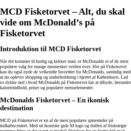
MCD Fisketorvet – Alt, du skal
vide om McDonald’s på
Fisketorvet
Introduktion til MCD Fisketorvet
Når det kommer til hurtig og lækker mad, er McDonalds et af de mest
populære valg for mange mennesker verden over. Her på Fisketorvet
kan du også nyde de velkendte favoritter fra McDonalds, samtidig med
at du oplever shopping og underholdning i hjertet af København. Lad
os dykke ned i hvad McDonalds på Fisketorvet har at tilbyde, herunder
kalorieindhold, priser og populære menuelementer.
McDonalds Fisketorvet – En ikonisk
destination
MCD på Fisketorvet er en af de mest populære spisesteder på
indkøbscentret. Med sit ikoniske gule M logo og duften af friskstegte
pommes frites er det svært at modstå fristelsen for en hurtig bid mad.