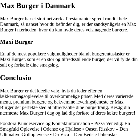
Max Burger i Danmark
Max Burger har et stort netværk af restauranter spredt rundt i hele
Danmark, så uanset hvor du befinder dig, er der sandsynligvis en Max
Burger i nærheden, hvor du kan nyde deres velsmagende burgere.
Maxi Burger
En af de mest populære valgmuligheder blandt burgerentusiaster er
Maxi Burger, som er en stor og tilfredsstillende burger, der vil fylde din
sult og forkæle dine smagsløg.
Conclusio
Max Burger er det ideelle valg, hvis du leder efter en
lækkersmagsoplevelse til overkommelige priser. Med deres varierede
menu, premium burgere og bekvemme leveringstjeneste er Max
Burger det perfekte sted at tilfredsstille dine burgertrang. Besøg din
nærmeste Max Burger i dag og lad dig forføre af deres lækre burgere!
Foodora Kundeservice og Kontaktinformation
•
Pizza Venedig: En
Smagfuld Oplevelse i Odense og Hjallese
•
Oasen Risskov – Den
Ultimative Grilloplevelse
•
Da Vica – Den Bedste Italienske