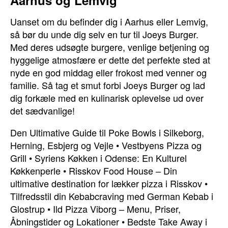
Aarhus og Lemvig
Uanset om du befinder dig i Aarhus eller Lemvig,
så bør du unde dig selv en tur til Joeys Burger.
Med deres udsøgte burgere, venlige betjening og
hyggelige atmosfære er dette det perfekte sted at
nyde en god middag eller frokost med venner og
familie. Så tag et smut forbi Joeys Burger og lad
dig forkæle med en kulinarisk oplevelse ud over
det sædvanlige!
Den Ultimative Guide til Poke Bowls i Silkeborg,
Herning, Esbjerg og Vejle
•
Vestbyens Pizza og
Grill
•
Syriens Køkken i Odense: En Kulturel
Køkkenperle
•
Risskov Food House – Din
ultimative destination for lækker pizza i Risskov
•
Tilfredsstil din Kebabcraving med German Kebab i
Glostrup
•
Ild Pizza Viborg – Menu, Priser,
Åbningstider og Lokationer
•
Bedste Take Away i