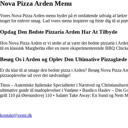
Nova Pizza Arden Menu
Vores Nova Pizza Arden menu byder på et omfattende udvalg af lækre piz
noget for enhver smag. Lad vores menu inspirere og friste dig til at pr
Opdag Den Bedste Pizzaria Arden Har At Tilbyde
Hos Nova Pizza Arden er vi stolte af at være det bedste pizzaria i Arde
til en klassisk Margherita eller en mere eksperimenterende BBQ Chicken p
Besøg Os i Arden og Oplev Den Ultimative Pizzaglæde
Er du klar til at smage den bedste pizza i Arden? Besøg Nova Pizza Ar
pizzaoplevelse ud over det sædvanlige!
Tinos – Autentiske Italienske Specialiteter i Næstved og Christianshav
ultimative guide til madoplevelser i Vanløse
•
Basilico Haslev – Din Go
grill 110 på Øresundsvej 110
•
Salater Take Away: En Sund og Nem M
kontakt@zemi.dk