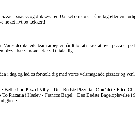
zaer, snacks og drikkevarer. Uanset om du er på udkig efter en hurtig 
øve noget nyt og lækkert!
n. Vores dedikerede team arbejder hårdt for at sikre, at hver pizza er p
izza, har vi noget, der vil tiltale dig.
den i dag og lad os forkæle dig med vores velsmagende pizzaer og venli
n
•
Bellissimo Pizza i Viby – Den Bedste Pizzeria i Området
•
Fried Ch
-To Pizzaria i Haslev
•
Francos Bagel – Den Bedste Bageloplevelse i S
ulighed
•