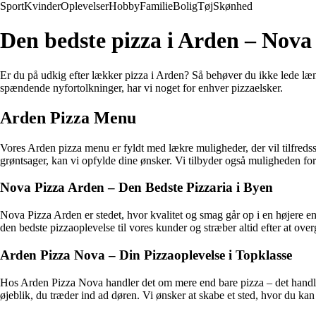
Sport
Kvinder
Oplevelser
Hobby
Familie
Bolig
Tøj
Skønhed
Den bedste pizza i Arden – Nova
Er du på udkig efter lækker pizza i Arden? Så behøver du ikke lede læng
spændende nyfortolkninger, har vi noget for enhver pizzaelsker.
Arden Pizza Menu
Vores Arden pizza menu er fyldt med lækre muligheder, der vil tilfredss
grøntsager, kan vi opfylde dine ønsker. Vi tilbyder også muligheden for
Nova Pizza Arden – Den Bedste Pizzaria i Byen
Nova Pizza Arden er stedet, hvor kvalitet og smag går op i en højere en
den bedste pizzaoplevelse til vores kunder og stræber altid efter at ove
Arden Pizza Nova – Din Pizzaoplevelse i Topklasse
Hos Arden Pizza Nova handler det om mere end bare pizza – det handler
øjeblik, du træder ind ad døren. Vi ønsker at skabe et sted, hvor du ka