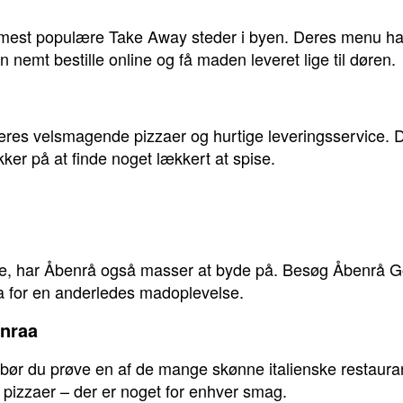
mest populære Take Away steder i byen. Deres menu har 
n nemt bestille online og få maden leveret lige til døren.
deres velsmagende pizzaer og hurtige leveringsservice. 
er på at finde noget lækkert at spise.
de, har Åbenrå også masser at byde på. Besøg Åbenrå Gol
a for en anderledes madoplevelse.
enraa
, bør du prøve en af de mange skønne italienske restaura
 pizzaer – der er noget for enhver smag.