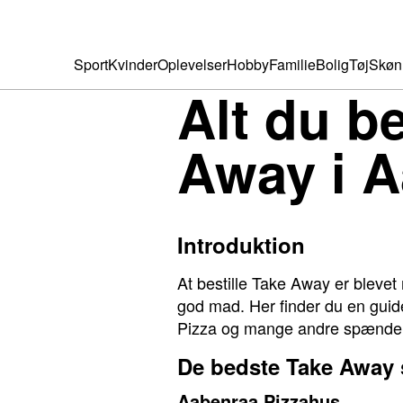
Sport
Kvinder
Oplevelser
Hobby
Familie
Bolig
Tøj
Skøn
Alt du b
Away i 
Introduktion
At bestille Take Away er bleve
god mad. Her finder du en guid
Pizza og mange andre spænden
De bedste Take Away 
Aabenraa Pizzahus