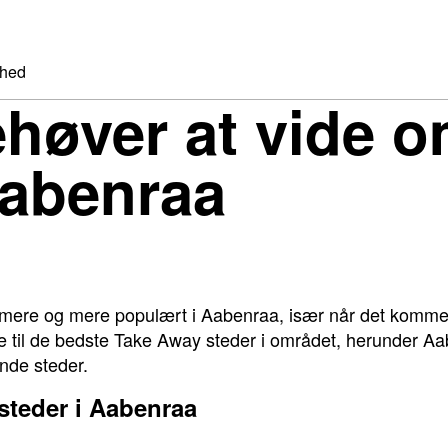
hed
ehøver at vide 
Aabenraa
t mere og mere populært i Aabenraa, især når det kommer
e til de bedste Take Away steder i området, herunder A
de steder.
steder i Aabenraa